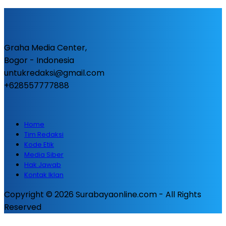
Graha Media Center,
Bogor - Indonesia
untukredaksi@gmail.com
+628557777888
Home
Tim Redaksi
Kode Etik
Media Siber
Hak Jawab
Kontak Iklan
Copyright © 2026 Surabayaonline.com - All Rights
Reserved