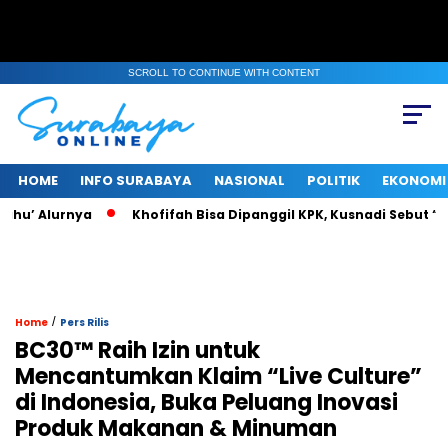
SCROLL TO CONTINUE WITH CONTENT
HOME
INFO SURABAYA
NASIONAL
POLITIK
EKONOMI
u’ Alurnya
Khofifah Bisa Dipanggil KPK, Kusnadi Sebut “Pasti
/
Home
Pers Rilis
BC30™ Raih Izin untuk
Mencantumkan Klaim “Live Culture”
di Indonesia, Buka Peluang Inovasi
Produk Makanan & Minuman