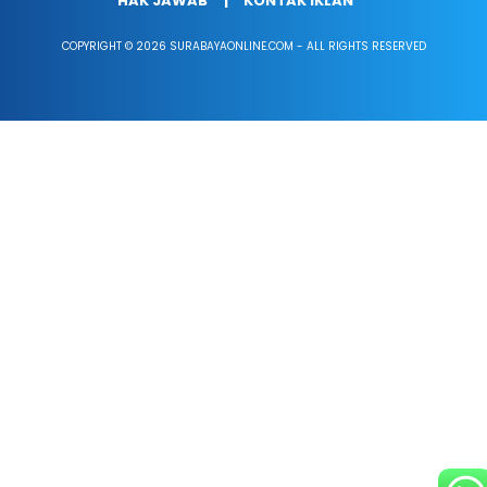
HAK JAWAB
KONTAK IKLAN
COPYRIGHT © 2026 SURABAYAONLINE.COM - ALL RIGHTS RESERVED