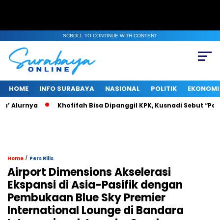
SCROLL TO CONTINUE WITH CONTENT
HOME
INFO SURABAYA
NASIONAL
POLITIK
EKONOMI
Alurnya
Khofifah Bisa Dipanggil KPK, Kusnadi Sebut “Pasti Ta
/
Home
Pers Rilis
Airport Dimensions Akselerasi
Ekspansi di Asia-Pasifik dengan
Pembukaan Blue Sky Premier
International Lounge di Bandara