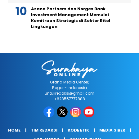
Asana Partners dan Norges Bank
Investment Management Memulai
Kemitraan Strategis di Sektor Ritel
Lingkungan
Graha Media Center,
Bogor - Indonesia
untukredaksi@gmail.com
+628557777888
HOME
TIM REDAKSI
KODE ETIK
MEDIA SIBER